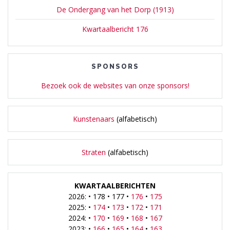
De Ondergang van het Dorp (1913)
Kwartaalbericht 176
SPONSORS
Bezoek ook de websites van onze sponsors!
Kunstenaars
(alfabetisch)
Straten
(alfabetisch)
KWARTAALBERICHTEN
2026: • 178 • 177 •
176
•
175
2025: •
174
•
173
•
172
•
171
2024: •
170
•
169
•
168
•
167
2023: •
166
•
165
•
164
•
163