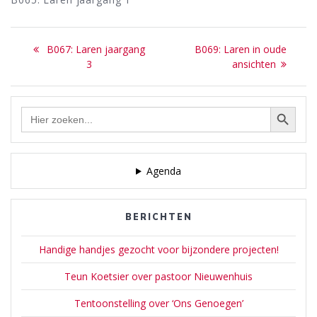
Bericht
Previous
Next
B067: Laren jaargang
B069: Laren in oude
navigatie
post:
post:
3
ansichten
Zoekknop
Zoek
naar:
Agenda
BERICHTEN
Handige handjes gezocht voor bijzondere projecten!
Teun Koetsier over pastoor Nieuwenhuis
Tentoonstelling over ‘Ons Genoegen’